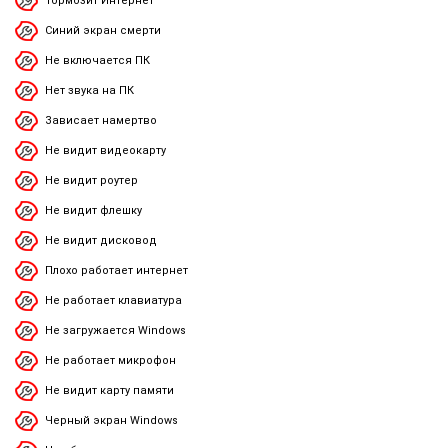
Тормозит Интернет
Синий экран смерти
Не включается ПК
Нет звука на ПК
Зависает намертво
Не видит видеокарту
Не видит роутер
Не видит флешку
Не видит дисковод
Плохо работает интернет
Не работает клавиатура
Не загружается Windows
Не работает микрофон
Не видит карту памяти
Черный экран Windows