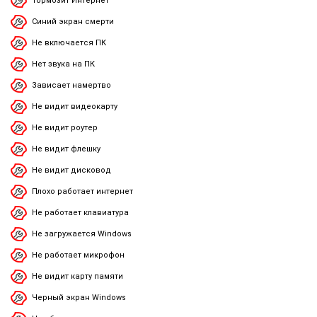
Тормозит Интернет
Синий экран смерти
Не включается ПК
Нет звука на ПК
Зависает намертво
Не видит видеокарту
Не видит роутер
Не видит флешку
Не видит дисковод
Плохо работает интернет
Не работает клавиатура
Не загружается Windows
Не работает микрофон
Не видит карту памяти
Черный экран Windows