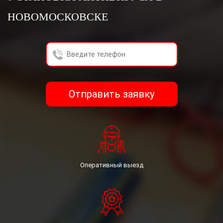
получения услуг расчёта стоимости заказа.
НОВОМОСКОВСКЕ
Гражданин, принимая настоящее Соглашение,
выражают свою заинтересованность и полное
согласие, что обработка их персональных данных
может включать в себя следующие действия:
сбор, систематизацию, накопление, хранение,
уточнение (обновление, изменение),
использование, уничтожение.
Гражданин гарантирует: информация, им
Отправить заявку
предоставленная, является полной, точной и
достоверной; при предоставлении информации не
нарушается действующее законодательство
Российской Федерации, законные права и
интересы третьих лиц; вся предоставленная
информация заполнена Гражданина в отношении
себя лично.
Оперативный выезд
Федеральный закон «О персональных данных» (№
152-ФЗ).