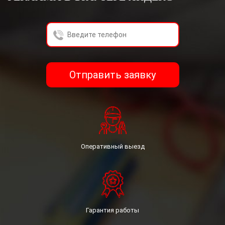
Гражданин, принимая настоящее Соглашение,
выражают свою заинтересованность и полное
согласие, что обработка их персональных данных
может включать в себя следующие действия:
сбор, систематизацию, накопление, хранение,
уточнение (обновление, изменение),
Отправить заявку
использование, уничтожение.
Гражданин гарантирует: информация, им
предоставленная, является полной, точной и
достоверной; при предоставлении информации
не нарушается действующее законодательство
Российской Федерации, законные права и
интересы третьих лиц; вся предоставленная
Оперативный выезд
информация заполнена Гражданина в отношении
себя лично.
Федеральный закон «О персональных данных» (№
152-ФЗ).
Гарантия работы