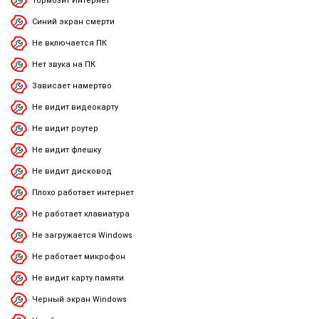
Тормозит Интернет
Синий экран смерти
Не включается ПК
Нет звука на ПК
Зависает намертво
Не видит видеокарту
Не видит роутер
Не видит флешку
Не видит дисковод
Плохо работает интернет
Не работает клавиатура
Не загружается Windows
Не работает микрофон
Не видит карту памяти
Черный экран Windows